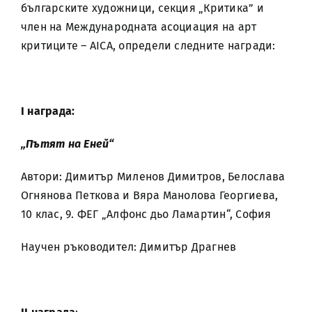
българските художници, секция „Критика” и
член на Международната асоциация на арт
критиците – AICA, определи следните награди:
І награда:
„Пътят на Еней“
Автори: Димитър Миленов Димитров, Белослава
Огнянова Петкова и Вяра Манолова Георгиева,
10 клас, 9. ФЕГ „Алфонс дьо Ламартин“, София
Научен ръководител: Димитър Драгнев