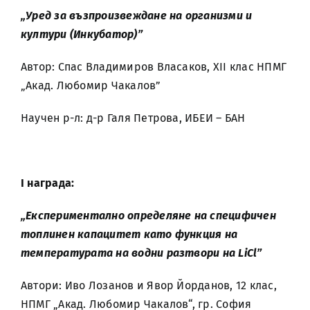
„Уред за възпроизвеждане на организми и
култури (Инкубатор)”
Автор: Спас Владимиров Власаков, XII клас НПМГ
„Акад. Любомир Чакалов”
Научен р-л: д-р Галя Петрова, ИБЕИ – БАН
І награда:
„Експериментално определяне на специфичен
топлинен капацитет като функция на
температурата на водни разтвори на LiCl”
Автори: Иво Лозанов и Явор Йорданов, 12 клас,
НПМГ „Акад. Любомир Чакалов“, гр. София