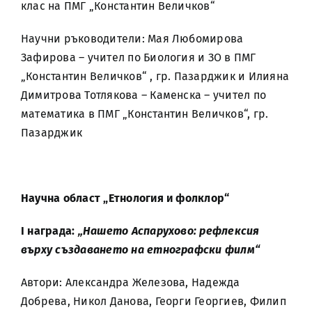
клас на ПМГ „Константин Величков“
Научни ръководители: Мая Любомирова
Зафирова – учител по Биология и ЗО в ПМГ
„Константин Величков“ , гр. Пазарджик и Илияна
Димитрова Тотлякова – Каменска – учител по
математика в ПМГ „Константин Величков“, гр.
Пазарджик
Научна област „Етнология и фолклор“
I награда:
„Нашето Аспарухово: рефлексия
върху създаването на етнографски филм“
Автори: Александра Железова, Надежда
Добрева, Никол Данова, Георги Георгиев, Филип