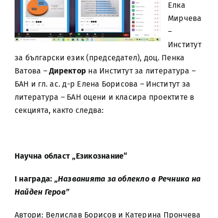
Елка
Мирчева
–
Институт
за български език (председател), доц. Пенка
Ватова –
Директор
на Институт за литература –
БАН и гл. ас. д-р Елена Борисова – Институт за
литература – БАН оцени и класира проектите в
секцията, както следва:
Научна област „Езикознание“
I награда:
„Названията за облекло в Речника на
Найден Геров”
Автори: Велислав Борисов и Катерина Прончева