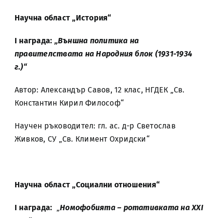
Научна област „История“
І награда:
„Външна политика на
правителствата на Народния блок (1931-1934
г.)“
Автор: Александър Савов, 12 клас, НГДЕК „Св.
Константин Кирил Философ“
Научен ръководител: гл. ас. д-р Светослав
Живков, СУ „Св. Климент Охридски“
Научна област „Социални отношения“
І награда:
„
Номофобията – ротативката на XXI