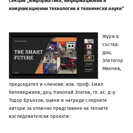
Секция „Информатика, информационни и
комуникационни технологии и технически науки“
Жури в
състав:
доц.
Златогор
Минчев,
председател и членове: изв. проф. Емил
Келеведжиев, доц. Николай Златов, гл. ас. д-р
Тодор Брънзов, оцени и награди следните
автори за отлично представяне на техните
изследователски проекти: