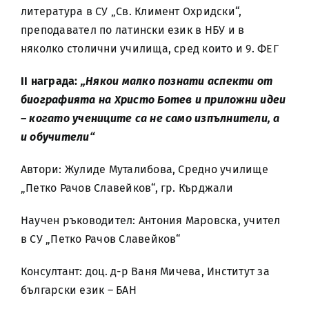
литература в СУ „Св. Климент Охридски“,
преподавател по латински език в НБУ и в
няколко столични училища, сред които и 9. ФЕГ
ІІ награда:
„Някои малко познати аспекти от
биографията на Христо Ботев и приложни идеи
– когато учениците са не само изпълнители, а
и обучители“
Автори: Жулиде Муталибова, Средно училище
„Петко Рачов Славейков“, гр. Кърджали
Научен ръководител: Антония Маровска, учител
в СУ „Петко Рачов Славейков“
Консултант: доц. д-р Ваня Мичева, Институт за
български език – БАН