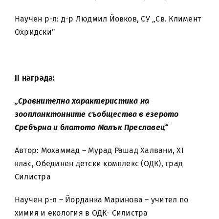
Научен р-л: д-р Людмил Йовков, СУ „Св. Климент
Охридски”
II
награда:
„Сравнителна характеристика на
зоопланктонните съобщества в езерото
Сребърна и блатото Малък Преславец“
Автор: Мохаммад – Мурад Рашад Халвани, XI
клас, Обединен детски комплекс (ОДК), град
Силистра
Научен р-л – Йорданка Маринова – учител по
химия и екология в ОДК- Силистра