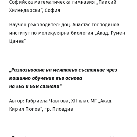
Софийска математическа гимназия „Паисий
Хилендарски“, София
Научен ръководител: доц. Анастас Господинов
институт по молекулярна биология „Aкад. Румен
Цанев“
„Разпознаване на ментално състояние чрез
машинно обучение въз основа
на
EEG
и
GSR
сигнали“
Автор: Габриела Чавгова, XII клас МГ „Акад.
Кирил Попов“, гр. Пловдив