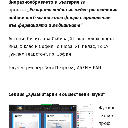
биоразнообразието в България
за
проекта
„Разкрити тайни на редки растителни
видове от българската флора с приложение
във фармацията и медицината”
Автори: Десислава Събева, XI клас, Александра
Ким, X клас и София Тончева, XI г клас, 18 СУ
„Уилям Гладстон”, гр. София
Научен р-л: д-р Галя Петрова, ИБЕИ – БАН
Секция „Хуманитарни и обществени науки“
Жури в
състав:
проф.