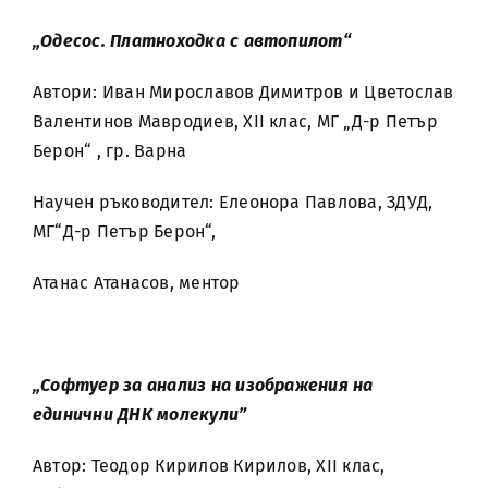
„Одесос. Платноходка с автопилот“
Автори: Иван Мирославов Димитров и Цветослав
Валентинов Мавродиев, XII клас, МГ „Д-р Петър
Берон“ , гр. Варна
Научен ръководител: Елеонора Павлова, ЗДУД,
МГ“Д-р Петър Берон“,
Атанас Атанасов, ментор
„Софтуер за анализ на изображения на
единични ДНК молекули”
Автор: Теодор Кирилов Кирилов, XII клас,