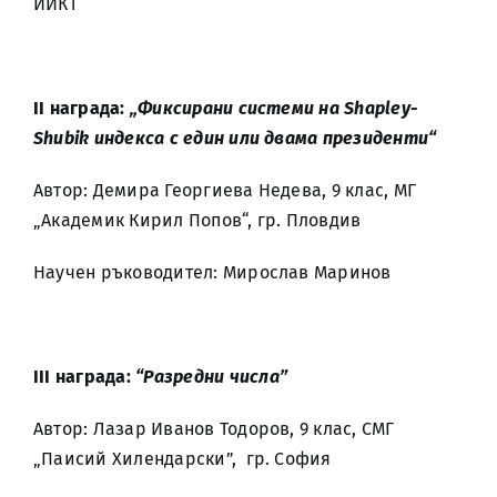
ИИКТ
ІІ награда:
„Фиксирани системи на Shapley-
Shubik индекса с един или двама президенти“
Автор: Демира Георгиева Недева, 9 клас, МГ
„Академик Кирил Попов“, гр. Пловдив
Научен ръководител: Мирослав Маринов
ІІ
I
награда:
“Разредни числа”
Автор: Лазар Иванов Тодоров, 9 клас, СМГ
„Паисий Хилендарски”, гр. София