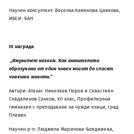
Научен консултант: Веселка Каменова Цавкова,
ИБЕИ- БАН
III
награда
:
„Имунитет назаем. Как антителата
образувани от един човек могат да спасят
човешки животи.”
Автори: Атанас Николаев Гюров и Севастиян
Севдалинов Санков, XII клас, Профилирана
гимназия с преподаване на чужди езици, град
Плевен
Научен р-л: Людмила Маринова-Бояджиева,