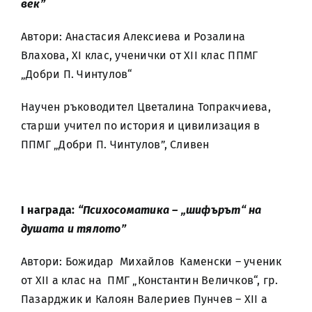
век”
Автори: Анастасия Алексиева и Розалина
Влахова, XI клас, ученички от XII клас ППМГ
„Добри П. Чинтулов“
Научен ръководител Цветалина Топракчиева,
старши учител по история и цивилизация в
ППМГ „Добри П. Чинтулов”, Сливен
І награда:
“Психосоматика – „шифърът“ на
душата и тялото”
Автори: Божидар Михайлов Каменски – ученик
от XII a клас на ПМГ „Константин Величков“, гр.
Пазарджик и Калоян Валериев Пунчев – XII a