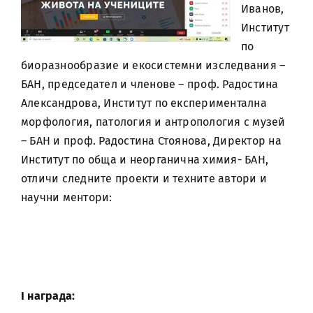
Иванов,
Институт
по
биоразнообразие и екосистемни изследвания –
БАН, председател и членове – проф. Радостина
Александрова, Институт по експериментална
морфология, патология и антропология с музей
– БАН и проф. Радостина Стоянова, Директор на
Институт по обща и неорганична химия- БАН,
отличи следните проекти и техните автори и
научни ментори:
І награда: