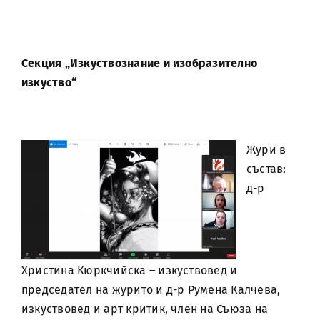
Секция „Изкуствознание и изобразително
изкуство“
Жури в
състав:
д-р
Христина Кюркчийска – изкуствовед и
председател на журито и д-р Румена Калчева,
изкуствовед и арт критик, член на Съюза на