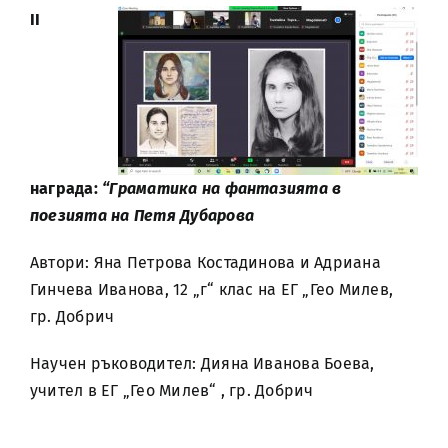
ІІ
награда:
“Граматика на фантазията в
поезията на Петя Дубарова
Автори: Яна Петрова Костадинова и Адриана
Гинчева Иванова, 12 „г“ клас на ЕГ „Гео Милев,
гр. Добрич
Научен ръководител: Дияна Иванова Боева,
учител в ЕГ „Гео Милев“ , гр. Добрич