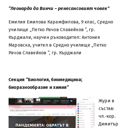
“Леонардо да Винчи – ренесансовият човек”
Емилия Емилова Карамфилова, 9 клас, Средно
училище „Петко Рачов Славейков “, гр.
Кърджали, научен ръководител: Антония
Маровска, учител в Средно училище „Петко
Рачов Славейков “, гр. Кърджали
Секция “Биология, биомедицина;
биоразнообразие и химия“
Жури в
състав:
чл.-кор.
Димитър