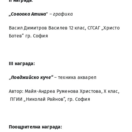
II награда
:
„Совоока Атина
” –
графика
Васил Димитров Василев 12 клас, СГСАГ „Христо
Ботев“ гр. София
II
I
награда:
„
Ловджийско куче“
– техника акварел
Автор: Майя-Андреа Руменова Христова, Х клас,
ПГИИ „Николай Райнов“, гр. София
Поощрителна награда: