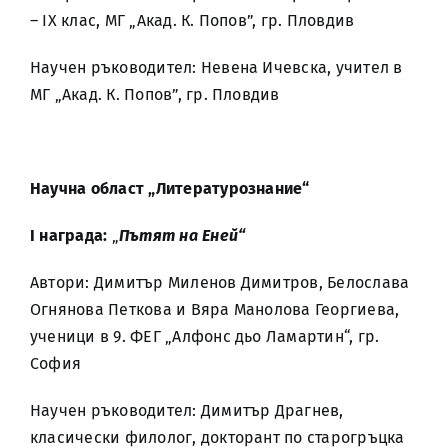
– IX клас, МГ „Акад. К. Попов”, гр. Пловдив
Научен ръководител: Невена Ичевска, учител в
МГ „Акад. К. Попов”, гр. Пловдив
Научна област „Литературознание“
І награда:
„
Пътят на Еней“
Автори: Димитър Миленов Димитров, Белослава
Огнянова Петкова и Вяра Манолова Георгиева,
ученици в 9. ФЕГ „Алфонс дьо Ламартин“, гр.
София
Научен ръководител: Димитър Драгнев,
класически филолог, докторант по старогръцка