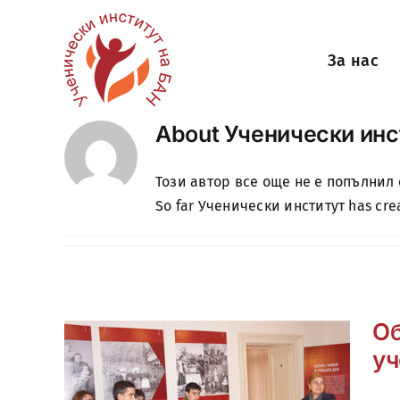
Skip
to
За нас
content
About Ученически инс
Този автор все още не е попълнил 
So far Ученически институт has crea
Об
уч