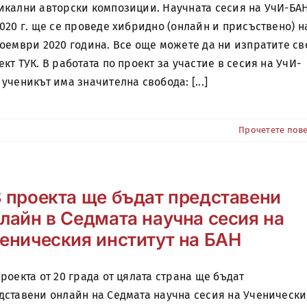
икални авторски композиции. Научната сесия на УчИ-БА
2020 г. ще се проведе хибридно (онлайн и присъствено) н
ноември 2020 година. Все още можете да ни изпратите св
ект ТУК. В работата по проект за участие в сесия на УчИ-
 ученикът има значителна свобода: [...]
Прочетете пов
 проекта ще бъдат представени
лайн в Седмата научна сесия на
еническия институт на БАН
проекта от 20 града от цялата страна ще бъдат
дставени онлайн на Седмата научна сесия на Ученическ