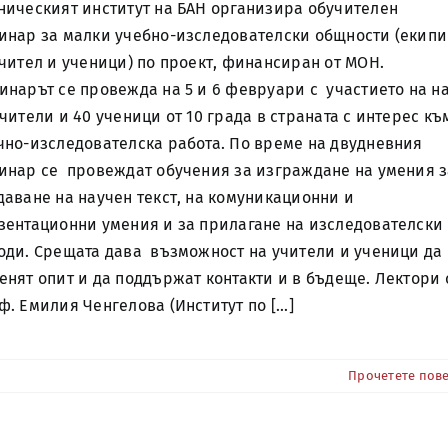
ническият институт на БАН организира обучителен
инар за малки учебно-изследователски общности (екипи
учител и ученици) по проект, финансиран от МОН.
инарът се провежда на 5 и 6 февруари с участието на н
учители и 40 ученици от 10 града в страната с интерес къ
чно-изследователска работа. По време на двудневния
инар се провеждат обучения за изграждане на умения з
даване на научен текст, на комуникационни и
зентационни умения и за прилагане на изследователски
оди. Срещата дава възможност на учители и ученици да
енят опит и да поддържат контакти и в бъдеще. Лектори 
ф. Емилия Ченгелова (Институт по [...]
Прочетете пов