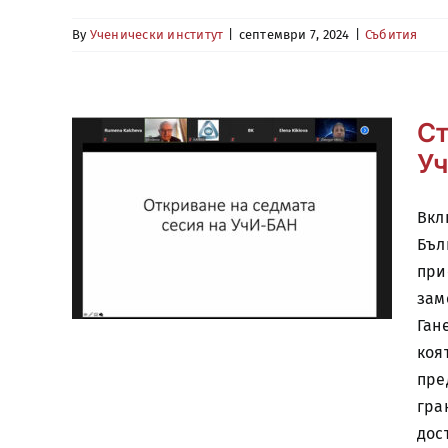
By
Ученически институт
|
септември 7, 2024
|
Събития
Ст
Уч
Вкл
Бъл
при
зам
Ган
коя
пре
гра
дос