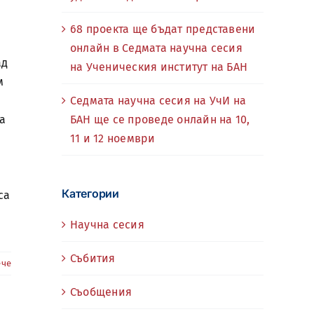
68 проекта ще бъдат представени
онлайн в Седмата научна сесия
ад
на Ученическия институт на БАН
м
Седмата научна сесия на УчИ на
БАН ще се проведе онлайн на 10,
а
11 и 12 ноември
Категории
са
Научна сесия
Събития
ече
Съобщения