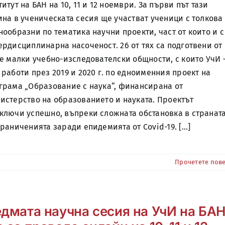
титут на БАН на 10, 11 и 12 ноември. За първи път тази
ина в ученическата сесия ще участват ученици с толкова
нообразни по тематика научни проекти, част от които и с
ердисциплинарна насоченост. 26 от тях са подготвени от
те малки учебно-изследователски общности, с които УчИ 
 работи през 2019 и 2020 г. по едноименния проект на
грама „Образование с наука“, финансирана от
истерство на образованието и науката. Проектът
ключи успешно, въпреки сложната обстановка в странат
граниченията заради епидемията от Covid-19. [...]
Прочетете пов
дмата научна сесия на УчИ на БА