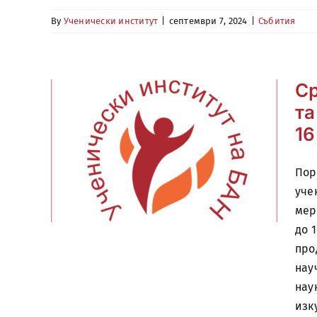
By
Ученически институт
|
септември 7, 2024
|
Събития
Ср
та
16
Пор
уче
мер
до 
про
нау
нау
изк