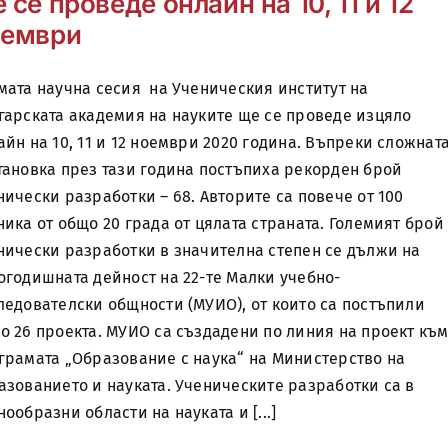
 се проведе онлайн на 10, 11 и 12
оември
мата научна сесия на Ученическия институт на
гарската академия на науките ще се проведе изцяло
айн на 10, 11 и 12 ноември 2020 година. Въпреки сложнат
тановка през тази година постъпиха рекорден брой
нически разработки – 68. Авторите са повече от 100
ника от общо 20 града от цялата страната. Големият брой
нически разработки в значителна степен се дължи на
огодишната дейност на 22-те Малки учебно-
ледователски общности (МУИО), от които са постъпили
о 26 проекта. МУИО са създадени по линия на проект къ
грамата „Образование с наука“ на Министерство на
азованието и науката. Ученическите разработки са в
нообразни области на науката и [...]