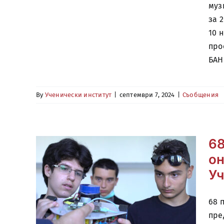
муз
за 
10 
про
БАН
By
Ученически институт
|
септември 7, 2024
|
Съобщения
68
он
Уч
68 
пре