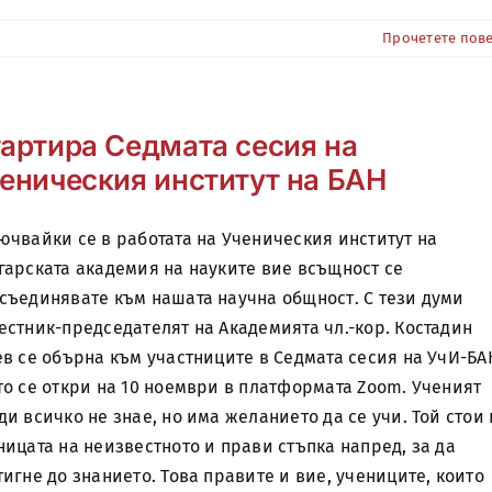
Прочетете пов
артира Седмата сесия на
еническия институт на БАН
ючвайки се в работата на Ученическия институт на
гарската академия на науките вие всъщност се
съединявате към нашата научна общност. С тези думи
естник-председателят на Академията чл.-кор. Костадин
ев се обърна към участниците в Седмата сесия на УчИ-БА
то се откри на 10 ноември в платформата Zoom. Ученият
ди всичко не знае, но има желанието да се учи. Той стои 
ницата на неизвестното и прави стъпка напред, за да
тигне до знанието. Това правите и вие, учениците, които