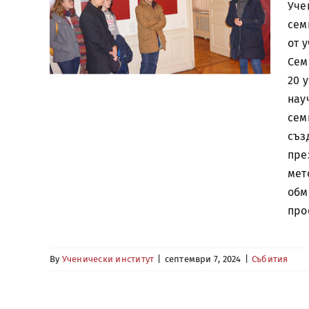
Уче
сем
от 
Сем
20 
нау
сем
съз
пре
мет
обм
про
By
Ученически институт
|
септември 7, 2024
|
Събития