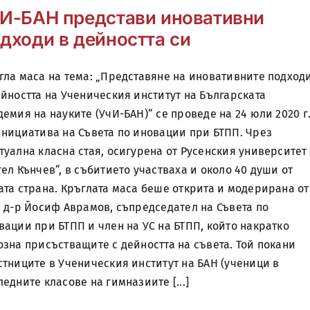
И-БАН представи иновативни
дходи в дейността си
гла маса на тема: „Представяне на иновативните подход
ейността на Ученическия институт на Българската
демия на науките (УчИ-БАН)“ се проведе на 24 юли 2020 г
инициатива на Съвета по иновации при БТПП. Чрез
туална класна стая, осигурена от Русенския университет
гел Кънчев“, в събитието участваха и около 40 души от
ата страна. Кръглата маса беше открита и модерирана от
. д-р Йосиф Аврамов, съпредседател на Съвета по
вации при БТПП и член на УС на БТПП, който накратко
озна присъстващите с дейността на съвета. Той покани
стниците в Ученическия институт на БАН (ученици в
ледните класове на гимназиите [...]