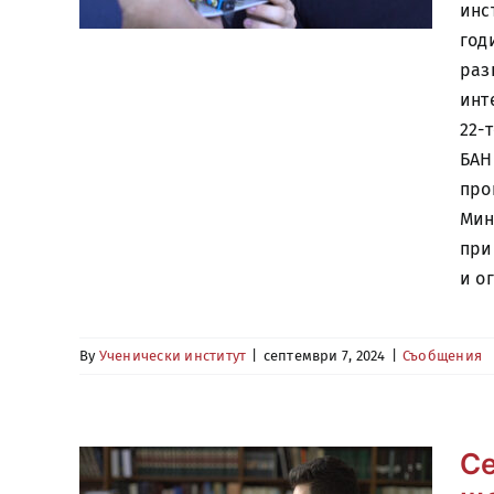
инс
год
раз
инт
22-
БАН
про
Мин
при
и о
By
Ученически институт
|
септември 7, 2024
|
Съобщения
Се