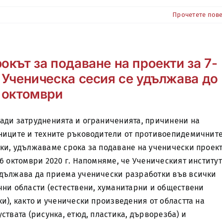
Прочетете пов
окът за подаване на проекти за 7-
 Ученическа сесия се удължава до
 октомври
ади затрудненията и ограниченията, причинени на
ниците и техните ръководители от противоепидемичнит
ки, удължаваме срока за подаване на ученически проек
16 октомври 2020 г. Напомняме, че Ученическият институт
дължава да приема ученически разработки във всички
чни области (естествени, хуманитарни и обществени
ки), както и ученически произведения от областта на
уствата (рисунка, етюд, пластика, дърворезба) и