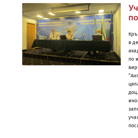
Уч
по
Кръ
в д
ака
по 
вир
“Ан
цял
доц
ино
зап
уча
пос