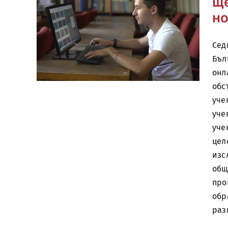
ще
н
Сед
Бъл
онл
обс
уче
уче
уче
цел
изс
общ
про
обр
раз