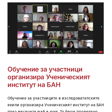
Обучение за участници
организира Ученическият
институт на БАН
Обучение за участниците в изследователските
екипи организира Ученическият институт на БАН
през месеците май и юни. То беше проведено