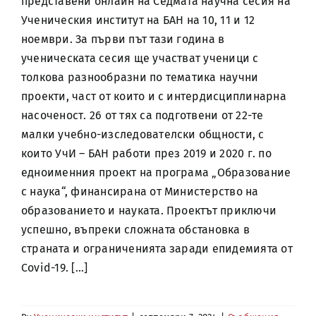
представени онлайн на Седмата научна сесия на
Ученическия институт на БАН на 10, 11 и 12
ноември. За първи път тази година в
ученическата сесия ще участват ученици с
толкова разнообразни по тематика научни
проекти, част от които и с интердисциплинарна
насоченост. 26 от тях са подготвени от 22-те
малки учебно-изследователски общности, с
които УчИ – БАН работи през 2019 и 2020 г. по
едноименния проект на програма „Образование
с наука“, финансирана от Министерство на
образованието и науката. Проектът приключи
успешно, въпреки сложната обстановка в
страната и ограниченията заради епидемията от
Covid-19. [...]