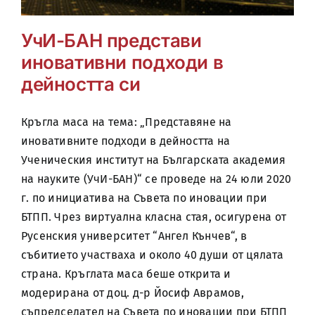
УчИ-БАН представи
иновативни подходи в
дейността си
Кръгла маса на тема: „Представяне на
иновативните подходи в дейността на
Ученическия институт на Българската академия
на науките (УчИ-БАН)“ се проведе на 24 юли 2020
г. по инициатива на Съвета по иновации при
БТПП. Чрез виртуална класна стая, осигурена от
Русенския университет “Ангел Кънчев“, в
събитието участваха и около 40 души от цялата
страна. Кръглата маса беше открита и
модерирана от доц. д-р Йосиф Аврамов,
съпредседател на Съвета по иновации при БТПП