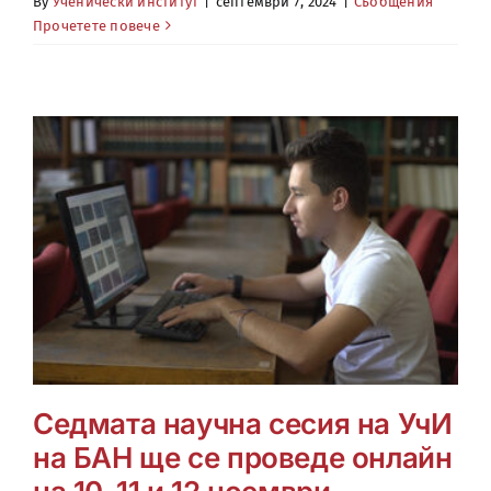
By
Ученически институт
|
септември 7, 2024
|
Съобщения
Прочетете повече
Седмата научна сесия на УчИ
на БАН ще се проведе онлайн