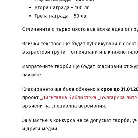
Втора награда – 100 лв.
Трета награда – 50 лв.
Отличените с първо място във всяка една от гру
Всички текстове ще бъдат публикувани в електр
възрастови групи – отпечатани и в книжно тяло
Изпратените творби ще бъдат класирани от жур
науките.
Класирането ще бъде обявено в
срок до 31.01.20
проект
„Дигитална библиотека „Българска литера
връчени на специална церемония.
За участие в конкурса не се допускат творби, 
и други медии.