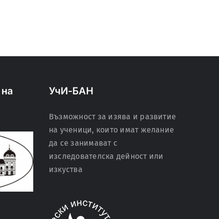
октомври
Учениче
институт
септември 7, 2024
септември 7, 202
 на
УчИ-БАН
Възможност за изява и развитие
на ученици, които имат желание
да се занимават с
изследователска дейност или
изкуства