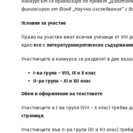
Конкурсът се организира по проект „Дигитал
финансиран от Фонд „Научни изследвания“ с дог.
Условия за участие
Право на участие имат всички ученици от VIII д
едно
есе с литературнокритическо съдържани
Участниците в конкурса се разделят в две възр
I
-ва група –
VIII
,
IX
и
X
клас
II
-ра група –
XI
и
XII
клас
Обем и оформление на текстовете
Участниците в I-ва група (VIII – X клас) трябв
страници
.
Участниците във II-ра група (XI и XII клас) тр