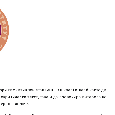
и гимназиален етап (VIII – XII клас) и целѝ както да
окритически текст, така и да провокира интереса на
турно явление.