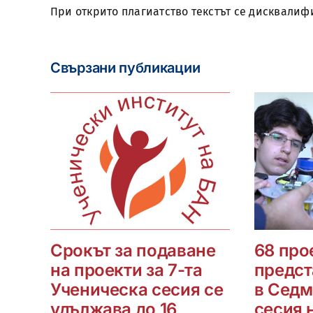
При открито плагиатство текстът се дисквалиф
Свързани публикации
Срокът за подаване
68 про
на проекти за 7-та
предст
Ученическа сесия се
в Седм
удължава до 16
сесия 