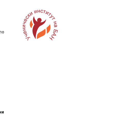
по
ни