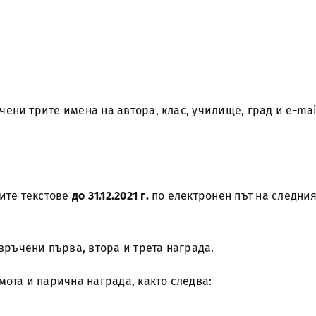
очени трите имена на автора, клас, училище, град и e-mai
оите текстове
до 31.12.2021 г.
по електронен път на следни
връчени първа, втора и трета награда.
ота и парична награда, както следва: