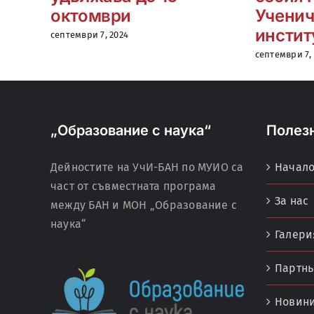
октомври
Ученич
инстит
септември 7, 2024
септември 7,
„Образование с наука“
Полез
Дейностите на УчИ-БАН по МУИО са
Начал
част от съвместната програма
За нас
между БАН и МОН „Образование с
наука“
Галери
Партнь
Новин