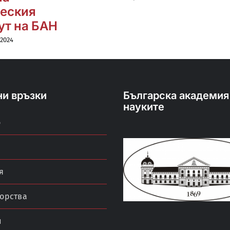
еския
ут на БАН
 2024
ни връзки
Българска академия
науките
о
я
орства
и