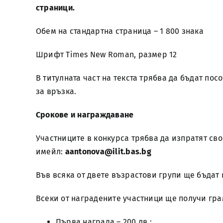
страници.
Обем на стандартна страница – 1 800 знака
Шрифт Times New Roman, размер 12
В титулната част на текста трябва да бъдат пос
за връзка.
Срокове и награждаване
Участниците в конкурса трябва да изпратят св
имейл:
aantonova
@
ilit
.
bas
.
bg
Във всяка от двете възрастови групи ще бъдат 
Всеки от наградените участници ще получи грам
Първа награда – 200 лв.;