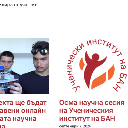
ицира от участие.
екта ще бъдат
Осма научна сесия
авени онлайн
на Ученическия
ата научна
институт на БАН
на
септември 7, 2024