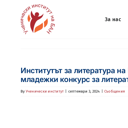
Skip
to
За нас
content
Институтът за литература н
младежки конкурс за литера
By
Ученически институт
|
септември 3, 2024
|
Съобщения