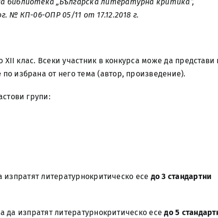
на библиотека „Българска литературна критика“,
 № КП-06-ОПР 05/11 от 17.12.2018 г.
о XII клас. Всеки участник в конкурса може да представи 
е
по избрана от него тема (автор, произведение).
астови групи:
а да изпратят литературнокритическо есе
до 3 стандартни
ябва да изпратят литературнокритическо есе
до 5 стандарт