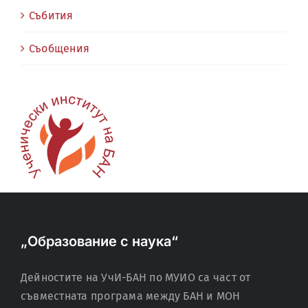
Събития
Съобщения
„Образование с наука“
Дейностите на УчИ-БАН по МУИО са част от
съвместната програма между БАН и МОН