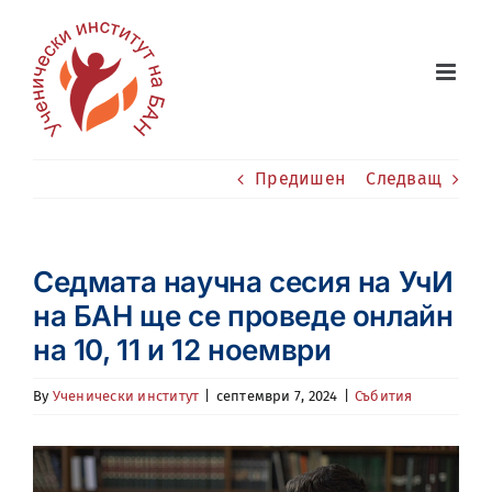
Skip
to
content
Предишен
Следващ
Седмата научна сесия на УчИ
на БАН ще се проведе онлайн
на 10, 11 и 12 ноември
By
Ученически институт
|
септември 7, 2024
|
Събития