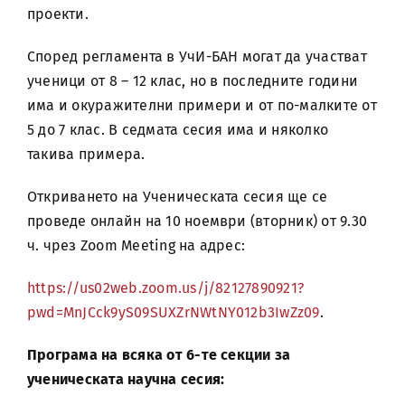
проекти.
Според регламента в УчИ-БАН могат да участват
ученици от 8 – 12 клас, но в последните години
има и окуражителни примери и от по-малките от
5 до 7 клас. В седмата сесия има и няколко
такива примера.
Откриването на Ученическата сесия ще се
проведе онлайн на 10 ноември (вторник) от 9.30
ч. чрез Zoom Meeting на адрес:
https://us02web.zoom.us/j/82127890921?
pwd=MnJCck9yS09SUXZrNWtNY012b3IwZz09
.
Програма на всяка от 6-те секции за
ученическата научна сесия: