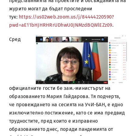
представянията на проектите и обсъжданията на
журито могат да бъдат проследени
тук:
https://us02web.zoom.us/j/84444220590?
pwd=aE11bHJHRHRrUDhwU0JNMzdBQWlEZz09
.
Сред
официалните гости бе зам.-министърът на
образованието Мария Гайдарова. Тя подчерта,
че провеждането на сесията на УчИ-БАН, е едно
изключително постижение, като се има предвид
трудностите, пред които е изправено
образованието днес, поради пандемията от