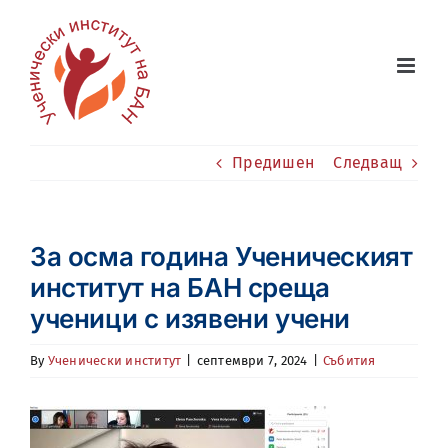
Skip
to
content
Предишен
Следващ
За осма година Ученическият
институт на БАН среща
ученици с изявени учени
By
Ученически институт
|
септември 7, 2024
|
Събития