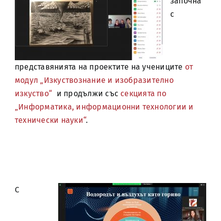
започна
с
представянията на проектите на учениците
от
модул „Изкуствознание и изобразително
изкуство“
и продължи със
секцията по
„Информатика, информационни технологии и
технически науки“
.
С