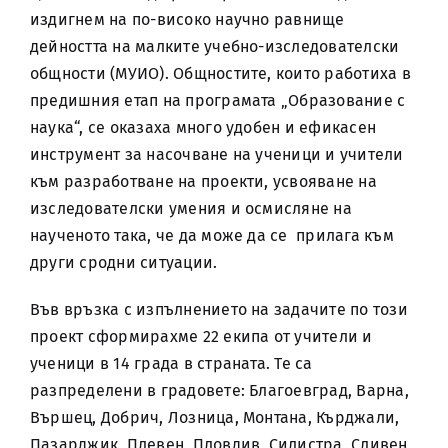
издигнем на по-високо научно равнище
дейността на малките учебно-изследователски
общности (МУИО). Общностите, които работиха в
предишния етап на програмата „Образование с
наука“, се оказаха много удобен и ефикасен
инструмент за насочване на ученици и учители
към разработване на проекти, усвояване на
изследователски умения и осмисляне на
наученото така, че да може да се прилага към
други сродни ситуации.
Във връзка с изпълнението на задачите по този
проект сформирахме 22 екипа от учители и
ученици в 14 града в страната. Те са
разпределени в градовете: Благоевград, Варна,
Вършец, Добрич, Лозница, Монтана, Кърджали,
Пазарджик, Плевен, Пловдив, Силистра, Сливен,