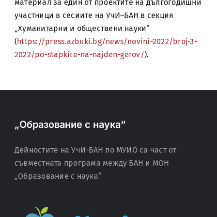
материал за един от проектите на дългогодишни
участници в сесиите на УчИ–БАН в секция
„Хуманитарни и обществени науки“
(
https://press.azbuki.bg/news/novini-2022/broj-3-
2022/po-stapkite-na-najden-gerov/
).
„Образование с наука“
Дейностите на УчИ-БАН по МУИО са част от
съвместната програма между БАН и МОН
„Образование с наука“