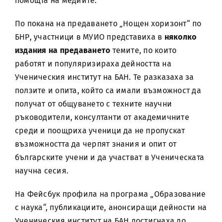
помощта на медиите.
По покана на предаването „Нощен хоризонт“ по
БНР, участници в МУИО представиха в
няколко
издания на предаването
темите, по които
работят и популяризираха дейността на
Ученическия институт на БАН. Те разказаха за
ползите и опита, който са имали възможност да
получат от общуването с техните научни
ръководители, консултанти от академичните
среди и поощриха ученици да не пропускат
възможността да черпят знания и опит от
българските учени и да участват в Ученическата
научна сесия.
На Фейсбук профила на програма „Образование
с наука“, публикациите, анонсиращи дейности на
Ученическия институт на БАН достигнаха до