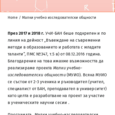
Home
Малки учебно изследователски общности
През 2017 и 2018 г.
УчИ-БАН беше подкрепен и по
линия на дейност „Въвеждане на съвременни
методи в образованието и работата с младите
таланти“, ПМС №347, т.5 в) от 08.12.2016 година.
Благодарение на това имахме възможността да
реализираме проекта
Малки учебно-
изследователски общности
(МУИО). Всяка МУИО
се състои от 2-3 ученика и ръководител (учител,
специалист от БАН, преподавател в университет)
като целта е разработване на проект за участие
в ученическите научни сесии .
Програмата „Малки учебно-изследователски