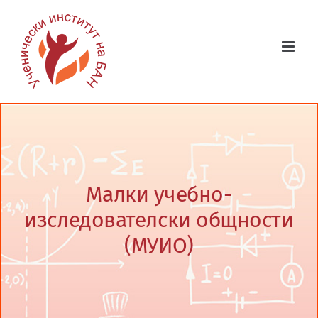
Skip
to
content
Малки учебно-
изследователски общности
(МУИО)