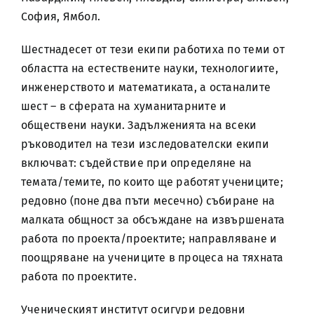
София, Ямбол.
Шестнадесет от тези екипи работиха по теми от
областта на естествените науки, технологиите,
инженерството и математиката, а останалите
шест – в сферата на хуманитарните и
обществени науки. Задълженията на всеки
ръководител на тези изследователски екипи
включват: съдействие при определяне на
темата/темите, по които ще работят учениците;
редовно (поне два пъти месечно) събиране на
малката общност за обсъждане на извършената
работа по проекта/проектите; направляване и
поощряване на учениците в процеса на тяхната
работа по проектите.
Ученическият институт осигури редовни