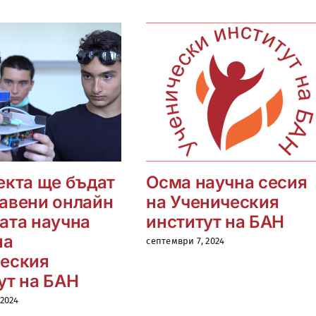
екта ще бъдат
Осма научна сесия
авени онлайн
на Ученическия
ата научна
институт на БАН
на
септември 7, 2024
еския
ут на БАН
 2024