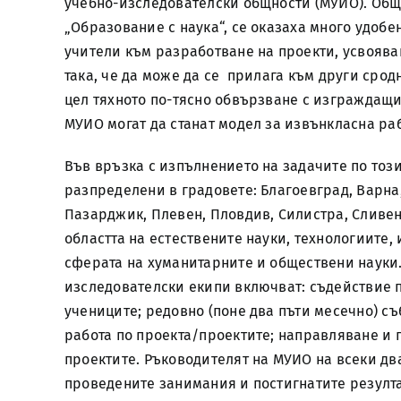
учебно-изследователски общности (МУИО). Общ
„Образование с наука“, се оказаха много удобе
учители към разработване на проекти, усвоява
така, че да може да се прилага към други срод
цел тяхното по-тясно обвързване с изграждащи
МУИО могат да станат модел за извънкласна раб
Във връзка с изпълнението на задачите по този
разпределени в градовете: Благоевград, Варна
Пазарджик, Плевен, Пловдив, Силистра, Сливен,
областта на естествените науки, технологиите,
сферата на хуманитарните и обществени науки.
изследователски екипи включват: съдействие п
учениците; редовно (поне два пъти месечно) с
работа по проекта/проектите; направляване и 
проектите. Ръководителят на МУИО на всеки дв
проведените занимания и постигнатите резултат