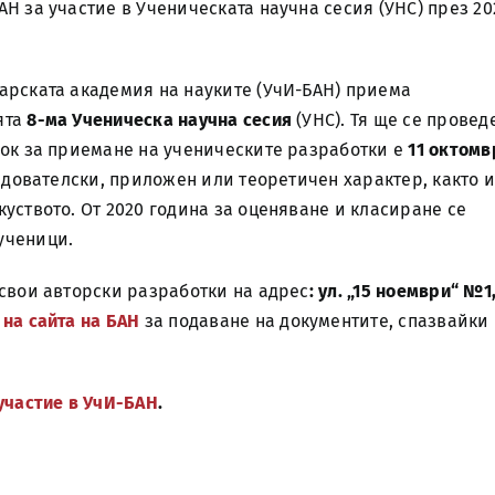
Н за участие в Ученическата научна сесия (УНС) през 20
арската академия на науките (УчИ-БАН) приема
ята
8-ма Ученическа научна сесия
(УНС). Тя ще се провед
рок за приемане на ученическите разработки е
11 октомв
едователски, приложен или теоретичен характер, както 
уството. От 2020 година за оценяване и класиране се
ученици.
 свои авторски разработки на адрес
: ул. „15 ноември“ №1
 на сайта на БАН
за подаване на документите, спазвайки
участие в УчИ-БАН
.