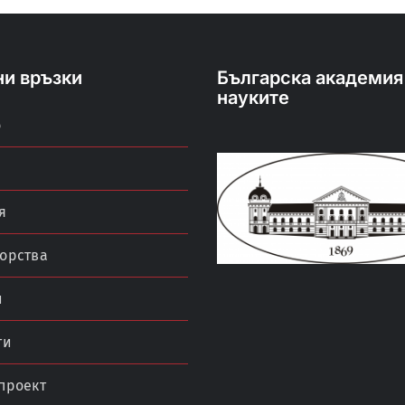
ни връзки
Българска академия
науките
о
я
орства
и
ти
проект