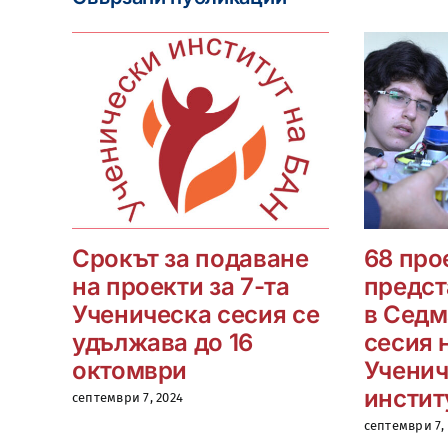
Срокът за подаване
68 про
на проекти за 7-та
предст
Ученическа сесия се
в Седм
удължава до 16
сесия 
октомври
Ученич
инстит
септември 7, 2024
септември 7,