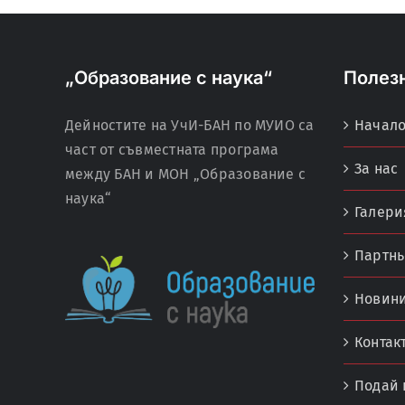
„Образование с наука“
Полез
Дейностите на УчИ-БАН по МУИО са
Начал
част от съвместната програма
За нас
между БАН и МОН „Образование с
наука“
Галери
Партнь
Новин
Контак
Подай 