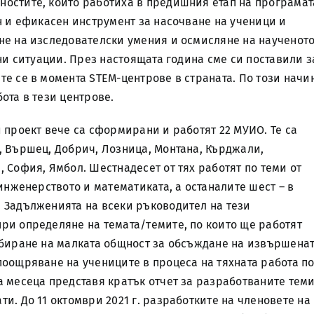
ностите, които работиха в предишния етап на програмат
н и ефикасен инструмент за насочване на ученици и
не на изследователски умения и осмисляне на наученот
ни ситуации. През настоящата година сме си поставили з
те се в момента STEM-центрове в страната. По този начи
ота в тези центрове.
 проект вече са сформирани и работят 22 МУИО. Те са
, Вършец, Добрич, Лозница, Монтана, Кърджали,
 София, Ямбол. Шестнадесет от тях работят по теми от
 инженерството и математиката, а останалите шест – в
 Задълженията на всеки ръководител на тези
ри определяне на темата/темите, по които ще работят
ъбиране на малката общност за обсъждане на извършена
поощряване на учениците в процеса на тяхната работа п
а месеца представя кратък отчет за разработваните теми
и. До 11 октомври 2021 г. разработките на членовете на