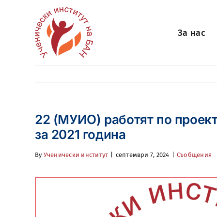
Skip
to
За нас
content
22 (МУИО) работят по проект
за 2021 година
By
Ученически институт
|
септември 7, 2024
|
Съобщения