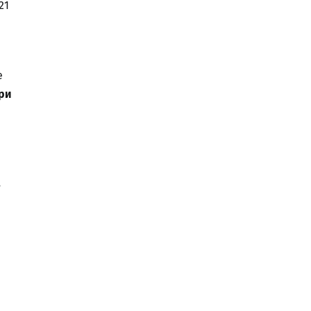
21
е
ри
и
,