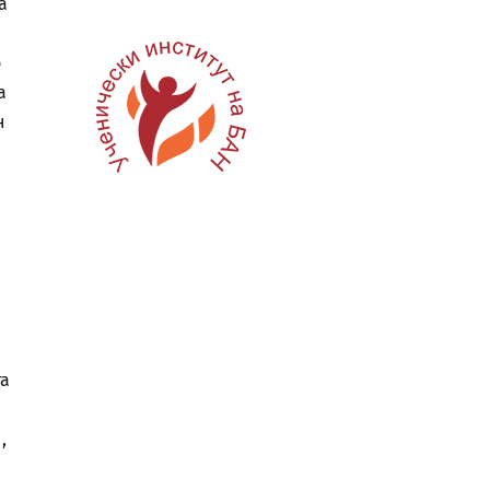
а
о
а
н
та
о
,