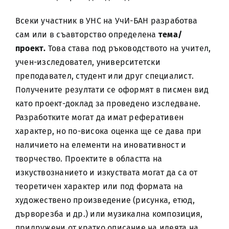
Всеки участник в УНС на УчИ-БАН разработва
сам или в съавторство определена
тема/
проект.
Това става под ръководството на учител,
учен-изследовател, университетски
преподавател, студент или друг специалист.
Получените резултати се оформят в писмен вид
като проект-доклад за проведено изследване.
Разработките могат да имат реферативен
характер, но по-висока оценка ще се дава при
наличието на елементи на иновативност и
творчество. Проектите в областта на
изкуствознанието и изкуствата могат да са от
теоретичен характер или под формата на
художествено произведение (рисунка, етюд,
дърворезба и др.) или музикална композиция,
придружени от кратко описание на идеята на