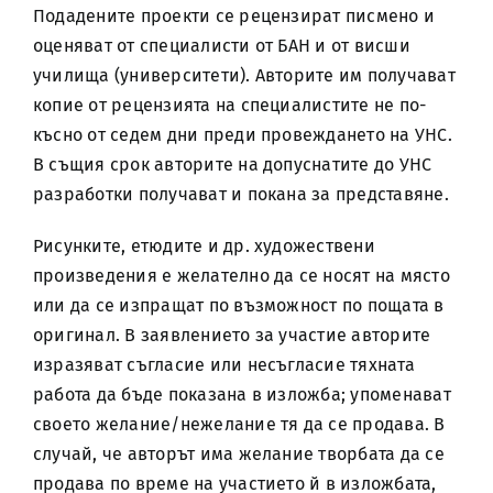
Подадените проекти се рецензират писмено и
оценяват от специалисти от БАН и от висши
училища (университети). Авторите им получават
копие от рецензията на специалистите не по-
късно от седем дни преди провеждането на УНС.
В същия срок авторите на допуснатите до УНС
разработки получават и покана за представяне.
Рисунките, етюдите и др. художествени
произведения е желателно да се носят на място
или да се изпращат по възможност по пощата в
оригинал. В заявлението за участие авторите
изразяват съгласие или несъгласие тяхната
работа да бъде показана в изложба; упоменават
своето желание/нежелание тя да се продава. В
случай, че авторът има желание творбата да се
продава по време на участието й в изложбата,