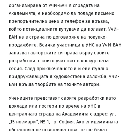
организирана от УчИ-БАН в сградата на
Академията, е необходимо да подаде писмено
препоръчителна цена и телефон за връзка,
който потенциалните купувачи да ползват. УчИ-
БАН не е страна по договаряне на покупко-
продажбите. Всички участници в УНС на УчИ-БАН
запазват авторските си права върху своите
разработки, с които участват в конкурсната
сесия. След приключването й и евентуално
придружаващата я художествена изложба, УчИ-
БАН връща творбите на техните автори.
Учениците представят своите разработки като
доклади или постери по време на УНС в
централната сграда на Академията с адрес: ул.
„15 ноември“, № 1, гр. София. Ако епидемичната
обстановка не позволява това, те ще бъдат