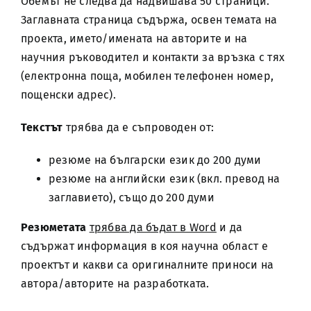
Обемът не следва да надвишава 50 страници.
Заглавната страница съдържа, освен темата на
проекта, името/имената на авторите и на
научния ръководител и контакти за връзка с тях
(електронна поща, мобилен телефонен номер,
пощенски адрес).
Текстът
трябва да е съпроводен от:
резюме на български език до 200 думи
резюме на английски език (вкл. превод на
заглавието), също до 200 думи
Резюметата
трябва да бъдат в Word
и да
съдържат информация в коя научна област е
проектът и какви са оригиналните приноси на
автора/авторите на разработката.