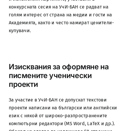
конкурсната сесия на УчИ-БАН се радват на
голям интерес от страна на медии и гости на
Академията, както и често намират ценители-
купувачи.
Изисквания за оформяне на
писмените ученически
проекти
За участие в УчИ-БАН се допускат текстови
проекти написани на български или английски
език с някой от широко-разпространените
компютърни редактори (MS Word, LaTeX и др.).